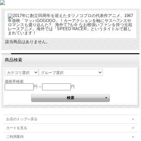
2017年に創立55周年を迎えたタツノコプロの代表作アニメ、1967
年放映「マッハGOGOGO」！カーアクションを軸にサスヘ?ンスや
ロマンスも盛り込んた?、海外て?も今 なお根強いファンを持つ元祖
レースアニメ。海外では「SPEED RACER」というタイトルで親し
まれています！
該当商品はありません。
商品検索
価格帯検索
円 ～
円
お店のトップへ戻る
カートを見る
ご利用案内