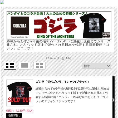
終戦からわずか9年後の昭和29年(1954年)に誕生し現在までシリーズ
化され、ハリウッド版まで製作される日本を代表する特撮映画「ゴ
ジラ」とコラボ！
1 / 1ページ
（全11件）
ゴジラ「初代ゴジラ」Tシャツ(ブラック)
終戦からわずか9年後の昭和29年(1954年)に誕生し現在ま
でシリーズ化されハリウッド版まで製作される日本を代
表する特撮映画「ゴジラ」！凶暴な迫力ある初代「ゴジ
ラ」のデザインＴシャツです！
価格： 4,180円(税込)
在庫切れ