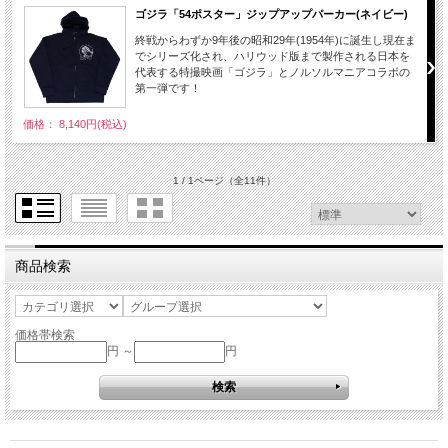
ゴジラ「54ポスター」ジップアップパーカー(ネイビー)
終戦からわずか9年後の昭和29年(1954年)に誕生し現在ま
でシリーズ化され、ハリウッド版まで製作される日本を
代表する特撮映画「ゴジラ」とノルソルマニアコラボの
第一弾です！
価格： 8,140円(税込)
1 / 1ページ
（全11件）
商品検索
価格帯検索
円 ～
円