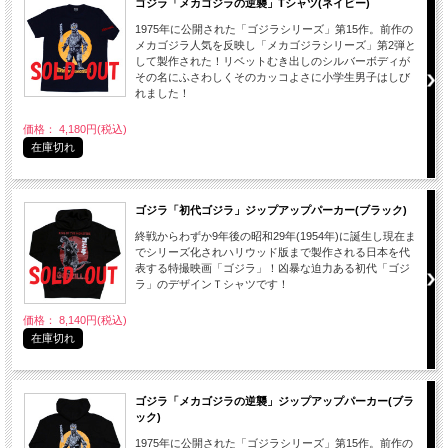
ゴジラ「メカゴジラの逆襲」Tシャツ(ネイビー)
1975年に公開された「ゴジラシリーズ」第15作。前作の
メカゴジラ人気を反映し「メカゴジラシリーズ」第2弾と
して製作された！リベットむき出しのシルバーボディが
その名にふさわしくそのカッコよさに小学生男子はしび
れました！
価格： 4,180円(税込)
在庫切れ
ゴジラ「初代ゴジラ」ジップアップパーカー(ブラック)
終戦からわずか9年後の昭和29年(1954年)に誕生し現在ま
でシリーズ化されハリウッド版まで製作される日本を代
表する特撮映画「ゴジラ」！凶暴な迫力ある初代「ゴジ
ラ」のデザインＴシャツです！
価格： 8,140円(税込)
在庫切れ
ゴジラ「メカゴジラの逆襲」ジップアップパーカー(ブラ
ック)
1975年に公開された「ゴジラシリーズ」第15作。前作の