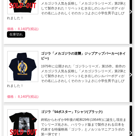
メカゴジラ人気を反映し「メカゴジラシリーズ」第2弾と
して製作された！リベットむき出しのシルバーボディが
その名にふさわしくそのカッコよさに小学生男子はしび
れました！
価格： 8,140円(税込)
在庫切れ
ゴジラ「メカゴジラの逆襲」ジップアップパーカー(ネイ
ビー)
1975年に公開された「ゴジラシリーズ」第15作。前作の
メカゴジラ人気を反映し「メカゴジラシリーズ」第2弾と
して製作された！リベットむき出しのシルバーボディが
その名にふさわしくそのカッコよさに小学生男子はしび
れました！
価格： 8,140円(税込)
ゴジラ「54ポスター」Tシャツ(ブラック)
終戦からわずか9年後の昭和29年(1954年)に誕生し現在ま
でシリーズ化され、ハリウッド版まで製作される日本を
代表する特撮映画「ゴジラ」とノルソルマニアコラボの
第一弾です！