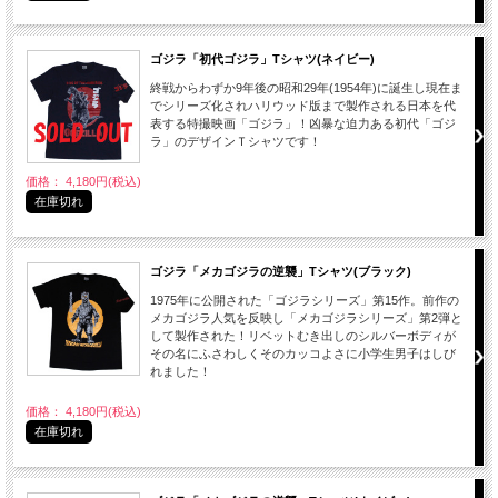
ゴジラ「初代ゴジラ」Tシャツ(ネイビー)
終戦からわずか9年後の昭和29年(1954年)に誕生し現在ま
でシリーズ化されハリウッド版まで製作される日本を代
表する特撮映画「ゴジラ」！凶暴な迫力ある初代「ゴジ
ラ」のデザインＴシャツです！
価格： 4,180円(税込)
在庫切れ
ゴジラ「メカゴジラの逆襲」Tシャツ(ブラック)
1975年に公開された「ゴジラシリーズ」第15作。前作の
メカゴジラ人気を反映し「メカゴジラシリーズ」第2弾と
して製作された！リベットむき出しのシルバーボディが
その名にふさわしくそのカッコよさに小学生男子はしび
れました！
価格： 4,180円(税込)
在庫切れ