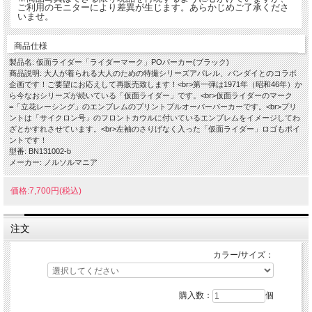
ご利用のモニターにより差異が生じます。あらかじめご了承くださ
いませ。
商品仕様
製品名: 仮面ライダー「ライダーマーク」POパーカー(ブラック)
商品説明: 大人が着られる大人のための特撮シリーズアパレル、バンダイとのコラボ
企画です！ご要望にお応えして再販売致します！<br>第一弾は1971年（昭和46年）か
ら今なおシリーズが続いている「仮面ライダー」です。<br>仮面ライダーのマーク
=「立花レーシング」のエンブレムのプリントプルオーバーパーカーです。<br>プリ
ントは「サイクロン号」のフロントカウルに付いているエンブレムをイメージしてわ
ざとかすれさせています。<br>左袖のさりげなく入った「仮面ライダー」ロゴもポイ
ントです！
型番: BN131002-b
メーカー: ノルソルマニア
価格:7,700円(税込)
注文
カラー/サイズ：
購入数：
個