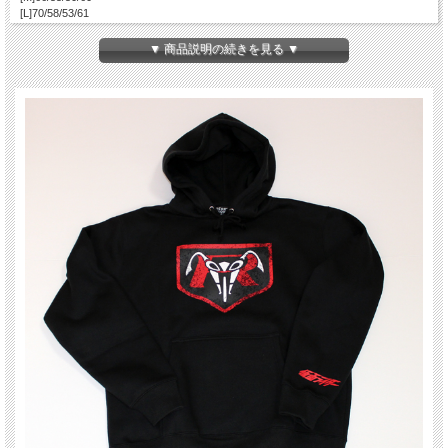
[L]70/58/53/61
[XL]75/63/58/62
▼ 商品説明の続きを見る ▼