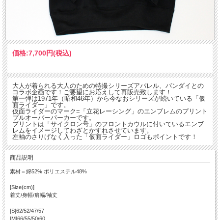
価格:
7,700円
(税込)
大人が着られる大人のための特撮シリーズアパレル、バンダイとの
コラボ企画です！ご要望にお応えして再販売致します！
第一弾は1971年（昭和46年）から今なおシリーズが続いている「仮
面ライダー」です。
仮面ライダーのマーク=「立花レーシング」のエンブレムのプリント
プルオーバーパーカーです。
プリントは「サイクロン号」のフロントカウルに付いているエンブ
レムをイメージしてわざとかすれさせています。
左袖のさりげなく入った「仮面ライダー」ロゴもポイントです！
商品説明
素材＝綿52% ポリエステル48%
[Size(cm)]
着丈/身幅/肩幅/袖丈
[S]62/52/47/57
[M]66/55/50/60