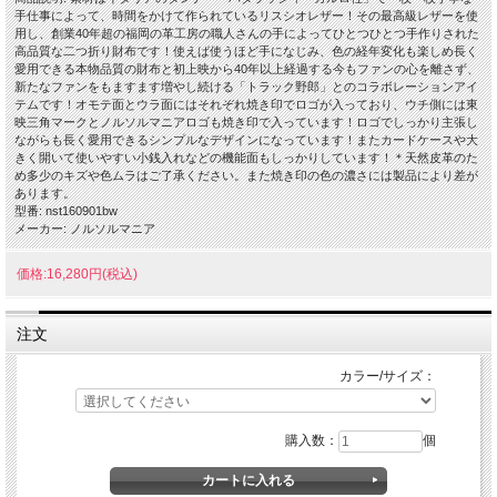
手仕事によって、時間をかけて作られているリスシオレザー！その最高級レザーを使
用し、創業40年超の福岡の革工房の職人さんの手によってひとつひとつ手作りされた
高品質な二つ折り財布です！使えば使うほど手になじみ、色の経年変化も楽しめ長く
愛用できる本物品質の財布と初上映から40年以上経過する今もファンの心を離さず、
新たなファンをもますます増やし続ける「トラック野郎」とのコラボレーションアイ
テムです！オモテ面とウラ面にはそれぞれ焼き印でロゴが入っており、ウチ側には東
映三角マークとノルソルマニアロゴも焼き印で入っています！ロゴでしっかり主張し
ながらも長く愛用できるシンプルなデザインになっています！またカードケースや大
きく開いて使いやすい小銭入れなどの機能面もしっかりしています！＊天然皮革のた
め多少のキズや色ムラはご了承ください。また焼き印の色の濃さには製品により差が
あります。
型番: nst160901bw
メーカー: ノルソルマニア
価格:16,280円(税込)
注文
カラー/サイズ：
購入数：
個