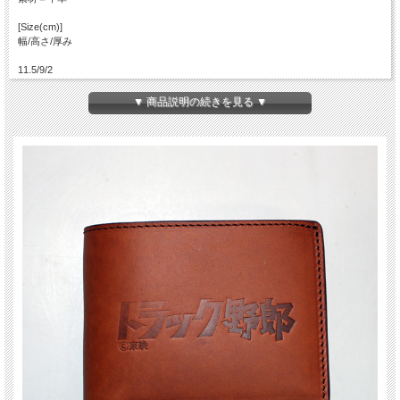
[Size(cm)]
幅/高さ/厚み
11.5/9/2
＊二つ折り時＊
▼ 商品説明の続きを見る ▼