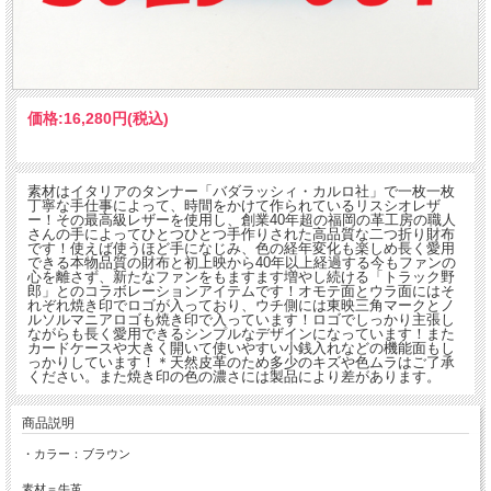
価格:
16,280円
(税込)
素材はイタリアのタンナー「バダラッシィ・カルロ社」で一枚一枚
丁寧な手仕事によって、時間をかけて作られているリスシオレザ
ー！その最高級レザーを使用し、創業40年超の福岡の革工房の職人
さんの手によってひとつひとつ手作りされた高品質な二つ折り財布
です！使えば使うほど手になじみ、色の経年変化も楽しめ長く愛用
できる本物品質の財布と初上映から40年以上経過する今もファンの
心を離さず、新たなファンをもますます増やし続ける「トラック野
郎」とのコラボレーションアイテムです！オモテ面とウラ面にはそ
れぞれ焼き印でロゴが入っており、ウチ側には東映三角マークとノ
ルソルマニアロゴも焼き印で入っています！ロゴでしっかり主張し
ながらも長く愛用できるシンプルなデザインになっています！また
カードケースや大きく開いて使いやすい小銭入れなどの機能面もし
っかりしています！＊天然皮革のため多少のキズや色ムラはご了承
ください。また焼き印の色の濃さには製品により差があります。
商品説明
・カラー：ブラウン
素材＝牛革