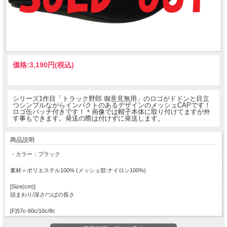
価格:
3,190円
(税込)
シリーズ1作目「トラック野郎 御意見無用」のロゴがドドンと目立
つシンプルながらインパクトのあるデザインのメッシュCAPです！
ロゴ缶バッチ付きです！＊画像では帽子本体に取り付けてますが外
す事もできます。発送の際は付けずに発送します。
商品説明
・カラー：ブラック
素材＝ポリエステル100% (メッシュ部:ナイロン100%)
[Size(cm)]
頭まわり/深さ/つばの長さ
[F]57c-60c/10c/8c