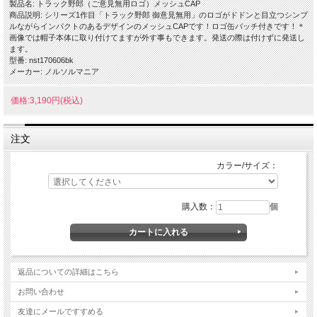
製品名: トラック野郎（ご意見無用ロゴ）メッシュCAP
商品説明: シリーズ1作目「トラック野郎 御意見無用」のロゴがドドンと目立つシンプ
ルながらインパクトのあるデザインのメッシュCAPです！ロゴ缶バッチ付きです！＊
画像では帽子本体に取り付けてますが外す事もできます。発送の際は付けずに発送し
ます。
型番: nst170606bk
メーカー: ノルソルマニア
価格:3,190円(税込)
注文
カラー/サイズ：
購入数：
個
返品についての詳細はこちら
お問い合わせ
友達にメールですすめる