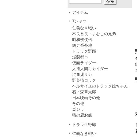
アイテム
Tシャツ
仁義なき戦い
不良番長・まむしの兄弟
昭和残侠伝
網走番外地
トラック野郎
爆裂都市
仮面ライダー
人造人間キカイダー
混血児リカ
野良猫ロック
ベルサイユのトラック姐ちゃん
石ノ森章太郎
日本映画その他
その他
ゴジラ
猪の鹿お蝶
トラック野郎
仁義なき戦い