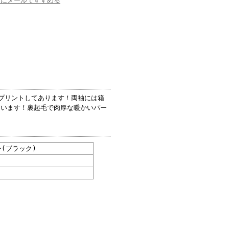
達にメールですすめる
プリントしてあります！両袖には箱
ています！裏起毛で肉厚な暖かいパー
(ブラック)