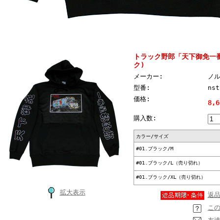
トラック野郎「天下御免一
ク)
メーカー:
ノ
型番:
nst
価格:
8,
購入数:
カラー/サイズ
#01.ブラック/M
#01.ブラック/L（売り切れ）
#01.ブラック/XL（売り切れ）
拡大表示
返
こ