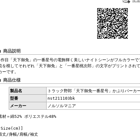
友
■ 商品説明
4作目「天下御免」の一番星号の電飾輝く美しいナイトシーンがフルカラーで
絵を模してそれぞれ「天下御免」と「一番星桃次郎」の文字がプリントされ
カーです。
■ 商品仕様
製品名
トラック野郎「天下御免一番星号」かぶりパーカー
型番
nst211103bk
メーカー
ノルソルマニア
素材＝綿52% ポリエステル48%
[Size(cm)]
着丈/身幅/肩幅/袖丈