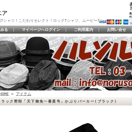
ニア
Tシャツ！こだわりセレクト！ロックTシャツ、ムービーTシャツ！
をみる
｜
マイページへログイン
｜
ご利用案内
｜
お問い合せ
HOME
>
アイテム
トラック野郎「天下御免一番星号」かぶりパーカー(ブラック)