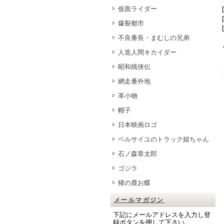
仮面ライダー
爆裂都市
不良番長・まむしの兄弟
人造人間キカイダー
昭和残侠伝
網走番外地
革小物
帽子
日本映画ロゴ
ベルサイユのトラック姐ちゃん
石ノ森章太郎
ゴジラ
猪の鹿お蝶
メールマガジン
下記にメールアドレスを入力し登
録ボタンを押して下さい。