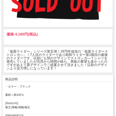
価格:
4,180円
(税込)
「仮面ライダー」シリーズ第五弾！1975年放送の「仮面ライダース
トロンガ―」！7人目のライダーであり昭和ライダー第1期目の最後
のライダーです。以前にも別のデザインでストロンガ―Ｔシャツを
発売していましたが完売から時間が経ち、再販の要望も多かったの
ですがあえて新デザインでご提案させて頂きました！以前のデザイ
ンより迫力増しになっています！
商品説明
・カラー：ブラック
素材＝綿100％
[Size(cm)]
着丈/身幅/肩幅/袖丈
[S]65/49/42/19