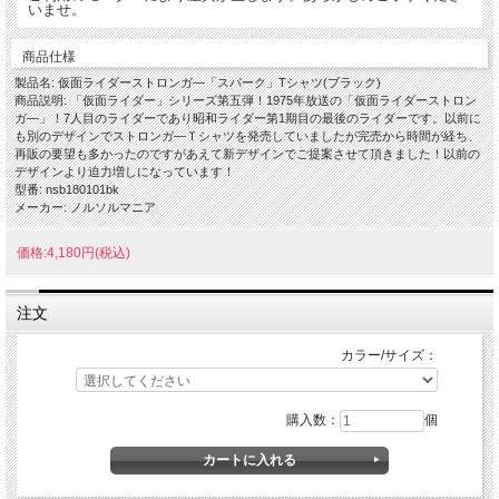
いませ。
商品仕様
製品名: 仮面ライダーストロンガ―「スパーク」Tシャツ(ブラック)
商品説明: 「仮面ライダー」シリーズ第五弾！1975年放送の「仮面ライダーストロン
ガ―」！7人目のライダーであり昭和ライダー第1期目の最後のライダーです。以前に
も別のデザインでストロンガ―Ｔシャツを発売していましたが完売から時間が経ち、
再販の要望も多かったのですがあえて新デザインでご提案させて頂きました！以前の
デザインより迫力増しになっています！
型番: nsb180101bk
メーカー: ノルソルマニア
価格:4,180円(税込)
注文
カラー/サイズ：
購入数：
個