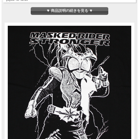
[M]69/52/46/20
[L]73/55/50/22
▼ 商品説明の続きを見る ▼
[XL]77/58/54/24