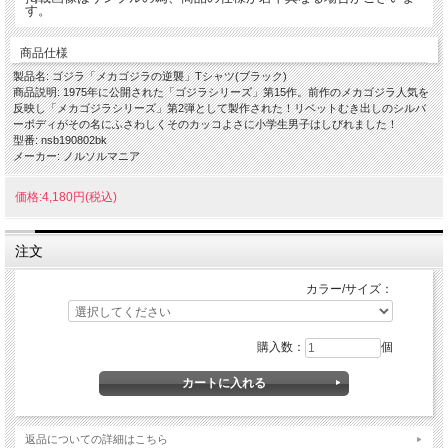
す。
商品仕様
製品名: ゴジラ「メカゴジラの逆襲」Tシャツ(ブラック)
商品説明: 1975年に公開された「ゴジラシリーズ」第15作。前作のメカゴジラ人気を
反映し「メカゴジラシリーズ」第2弾として製作された！リベットむき出しのシルバ
ーボディがその名にふさわしくそのカッコよさに小学生男子はしびれました！
型番: nsb190802bk
メーカー: ノルソルマニア
価格:4,180円(税込)
注文
カラー/サイズ：
購入数：
個
返品についての詳細はこちら