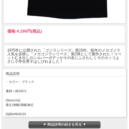
価格:
4,180円
(税込)
1975年に公開された「ゴジラシリーズ」第15作。前作のメカゴジラ
人気を反映し「メカゴジラシリーズ」第2弾として製作された！リベ
ットむき出しのシルバーボディがその名にふさわしくそのカッコよ
さに小学生男子はしびれました！
商品説明
・カラー：ブラック
素材＝綿100％
[Size(cm)]
着丈/身幅/肩幅/袖丈
[S]65/49/42/19
[M]69/52/46/20
[L]73/55/50/22
▼ 商品説明の続きを見る ▼
[XL]77/58/54/24