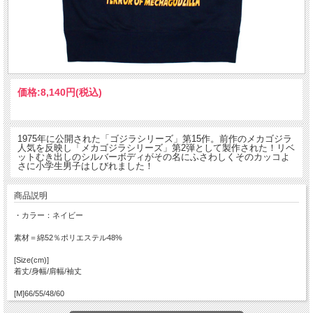
価格:
8,140円
(税込)
1975年に公開された「ゴジラシリーズ」第15作。前作のメカゴジラ
人気を反映し「メカゴジラシリーズ」第2弾として製作された！リベ
ットむき出しのシルバーボディがその名にふさわしくそのカッコよ
さに小学生男子はしびれました！
商品説明
・カラー：ネイビー
素材＝綿52％ポリエステル48%
[Size(cm)]
着丈/身幅/肩幅/袖丈
[M]66/55/48/60
[L]70/58/52/61