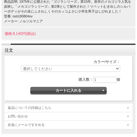
商品説明: 1975年に公開された「ゴジラシリーズ」第15作。前作のメカゴジラ人気を
反映し「メカゴジラシリーズ」第2弾として製作された！リベットむき出しのシルバ
ーボディがその名にふさわしくそのカッコよさに小学生男子はしびれました！
型番: nsb190804nv
メーカー: ノルソルマニア
価格:8,140円(税込)
注文
カラー/サイズ：
購入数：
個
返品についての詳細はこちら
お問い合わせ
友達にメールですすめる